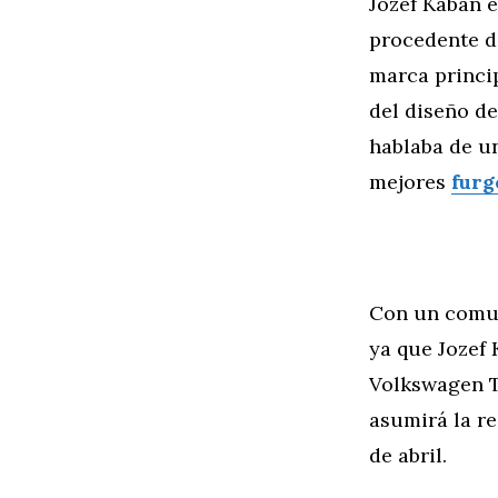
Jozef Kaban 
procedente de
marca princi
del diseño de
hablaba de u
mejores
furg
Con un comun
ya que Jozef 
Volkswagen Tu
asumirá la r
de abril.