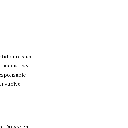
rtido en casa:
e las marcas
responsable
an vuelve
oj Dukec en