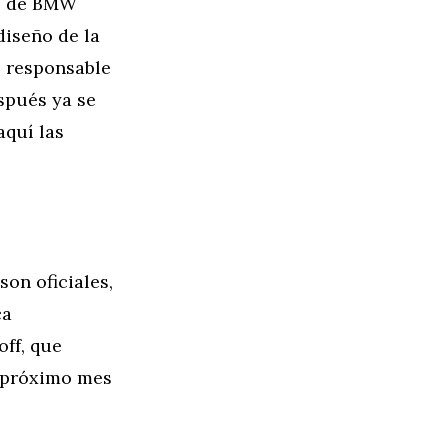
ño de BMW
diseño de la
e responsable
spués ya se
aquí las
on oficiales,
ca
off, que
l próximo mes