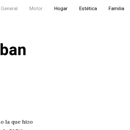
General
Motor
Hogar
Estética
Familia
aban
do la que hizo