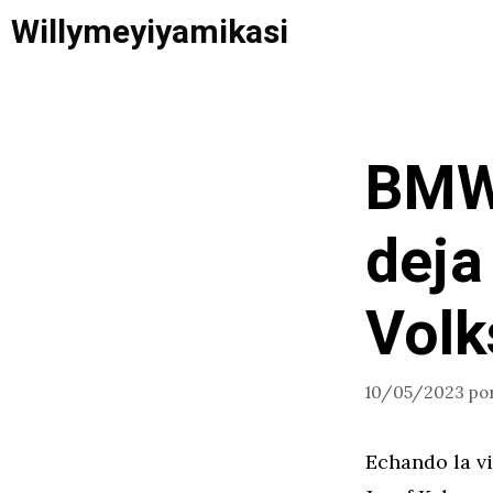
Saltar
Willymeyiyamikasi
al
contenido
BMW 
deja
Vol
10/05/2023
po
Echando la vi