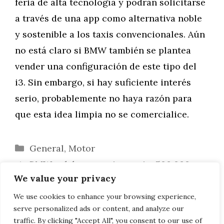
feria de alta tecnología y podrán solicitarse
a través de una app como alternativa noble
y sostenible a los taxis convencionales. Aún
no está claro si BMW también se plantea
vender una configuración de este tipo del
i3. Sin embargo, si hay suficiente interés
serio, probablemente no haya razón para
que esta idea limpia no se comercialice.
Categorías
General
,
Motor
BMW celebra su aniversario: 500.000
We value your privacy
coches eléctricos e híbridos enchufables
Código abierto: BMW comparte
We use cookies to enhance your browsing experience,
serve personalized ads or content, and analyze our
algoritmos de IA con desarrolladores
traffic. By clicking "Accept All", you consent to our use of