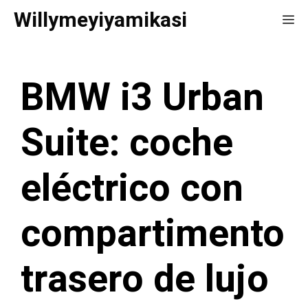
Saltar
Willymeyiyamikasi
Me
al
contenido
BMW i3 Urban
Suite: coche
eléctrico con
compartimento
trasero de lujo