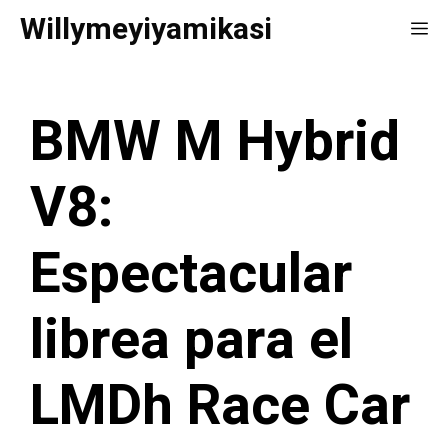
Saltar
Willymeyiyamikasi
Me
al
contenido
BMW M Hybrid
V8:
Espectacular
librea para el
LMDh Race Car