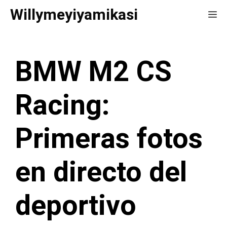
Saltar
Willymeyiyamikasi
Me
al
contenido
BMW M2 CS
Racing:
Primeras fotos
en directo del
deportivo