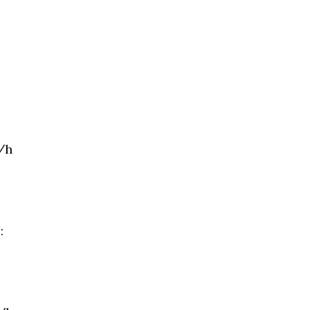
m/h
: