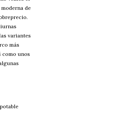
s moderna de
sobreprecio.
diurnas
las variantes
arco más
sí como unos
 algunas
apotable