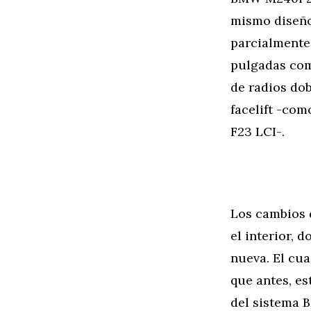
mismo diseño
parcialmente 
pulgadas com
de radios dob
facelift -com
F23 LCI-.
Los cambios d
el interior, 
nueva. El cu
que antes, es
del sistema 