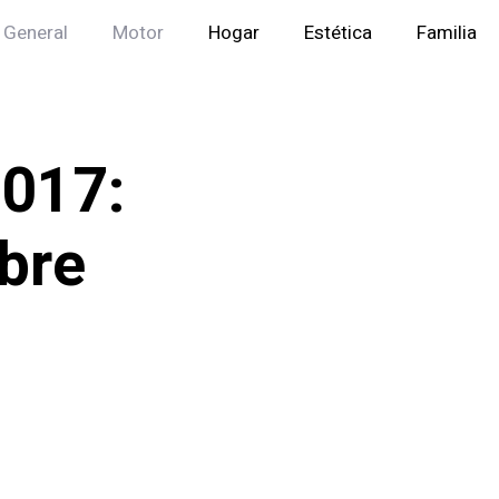
General
Motor
Hogar
Estética
Familia
2017:
obre