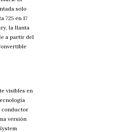
intada solo
a 725 en 17
y, la llanta
e a partir del
Convertible
e visibles en
tecnología
l conductor
ima versión
 System