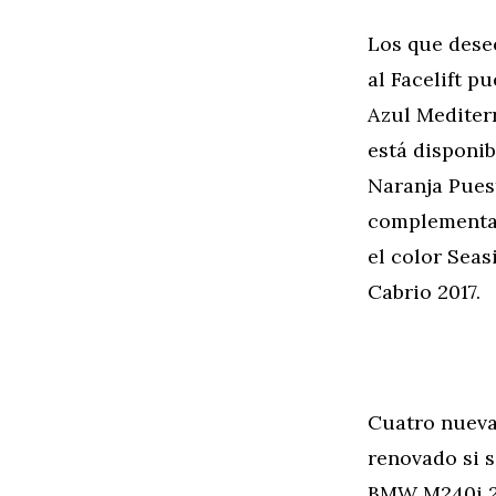
Los que dese
al Facelift p
Azul Mediter
está disponib
Naranja Puest
complementa 
el color Seas
Cabrio 2017.
Cuatro nueva
renovado si s
BMW M240i 201