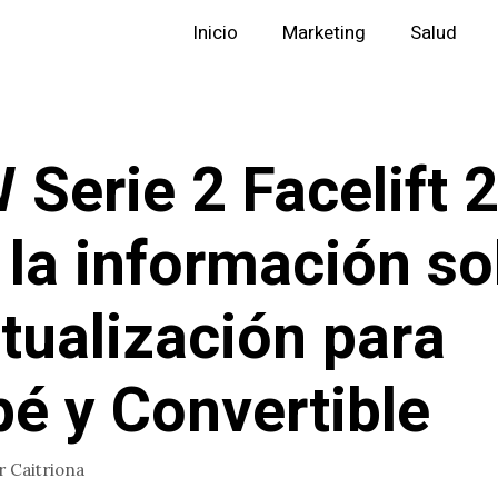
Inicio
Marketing
Salud
Serie 2 Facelift 
 la información s
ctualización para
é y Convertible
r
Caitriona