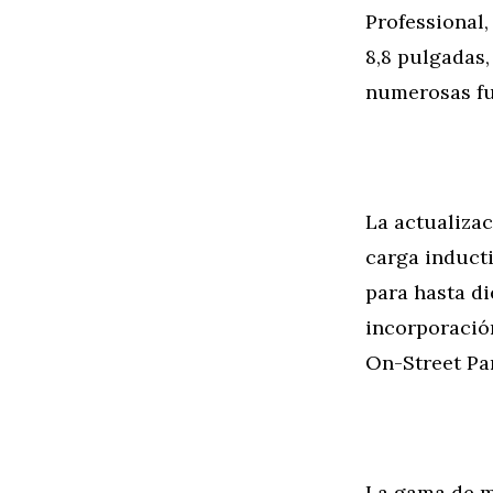
Professional,
8,8 pulgadas,
numerosas fu
La actualiza
carga induct
para hasta di
incorporació
On-Street Par
La gama de m