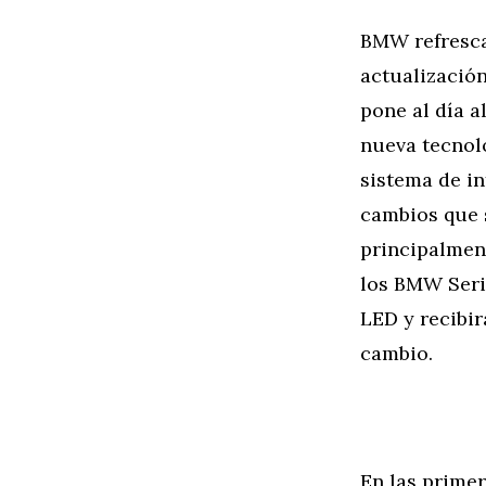
BMW refresca
actualización
pone al día a
nueva tecnolo
sistema de in
cambios que s
principalment
los BMW Seri
LED y recibi
cambio.
En las primer