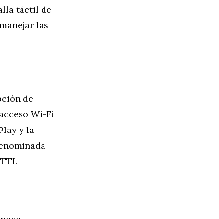
la táctil de
 manejar las
pción de
 acceso Wi-Fi
Play y la
 denominada
TTI.
anece