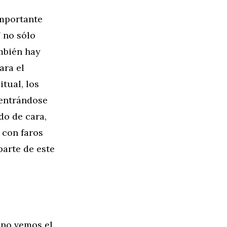
importante
 no sólo
ambién hay
ara el
tual, los
centrándose
do de cara,
 con faros
arte de este
 no vemos el