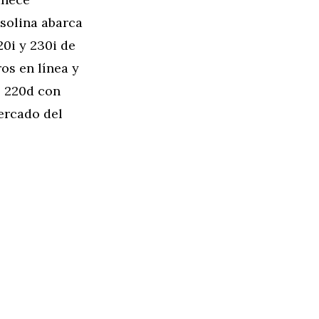
solina abarca
20i y 230i de
os en línea y
l 220d con
ercado del