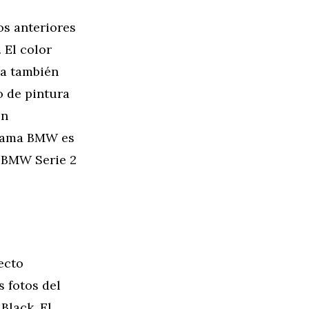
os anteriores
 El color
ra también
o de pintura
én
 gama BMW es
l BMW Serie 2
ecto
s fotos del
Black. El