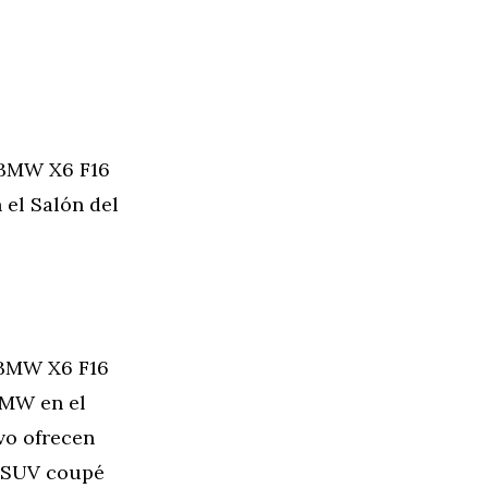
 BMW X6 F16
 el Salón del
 BMW X6 F16
BMW en el
vo ofrecen
l SUV coupé