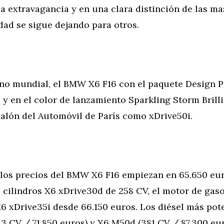
la extravagancia y en una clara distinción de las ma
dad se sigue dejando para otros.
eno mundial, el BMW X6 F16 con el paquete Design 
y en el color de lanzamiento Sparkling Storm Brilli
Salón del Automóvil de París como xDrive50i.
 los precios del BMW X6 F16 empiezan en 65.650 eur
s cilindros X6 xDrive30d de 258 CV, el motor de gas
X6 xDrive35i desde 66.150 euros. Los diésel más pot
3 CV / 71.850 euros) y X6 M50d (381 CV / 87.300 eur