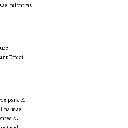
sas, mientras
Pure
ant Effect
os para el
olina más
entes X6
os) y el