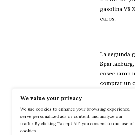
gasolina V8 
caros.
La segunda g
Spartanburg, 
cosecharon u
comprar un c
tienen los m
We value your privacy
We use cookies to enhance your browsing experience,
Categorías
General
,
Mo
serve personalized ads or content, and analyze our
París 2014:
BMW Serie 2 
traffic. By clicking "Accept All", you consent to our use of
cookies.