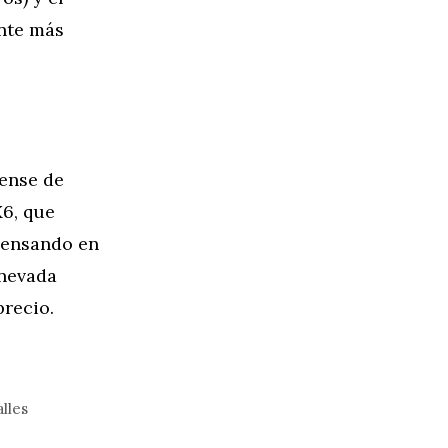
ente más
dense de
X6, que
pensando en
anevada
recio.
lles