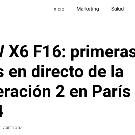
Inicio
Marketing
Salud
X6 F16: primera
s en directo de la
ración 2 en París
4
r
Caitriona