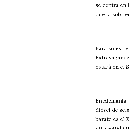
se centra en 
que la sobrie
Para su estr
Extravagance 
estará en el 
En Alemania,
diésel de sei
barato es el 
xDrive40d (31