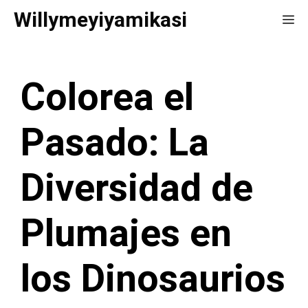
Saltar
Willymeyiyamikasi
Me
al
contenido
Colorea el
Pasado: La
Diversidad de
Plumajes en
los Dinosaurios