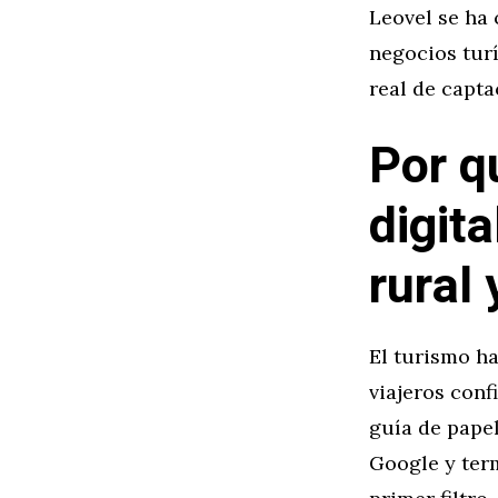
Leovel se ha
negocios tur
real de capta
Por q
digita
rural
El turismo ha
viajeros conf
guía de pape
Google y term