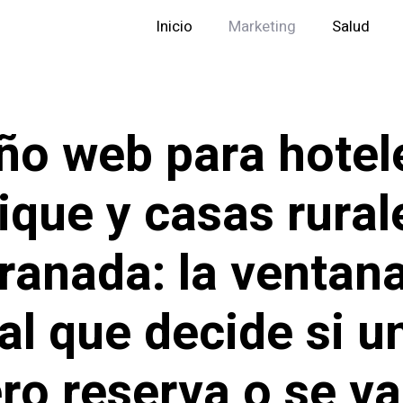
Inicio
Marketing
Salud
ño web para hotel
ique y casas rural
ranada: la ventan
tal que decide si u
ero reserva o se va