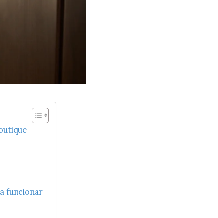
boutique
e
ra funcionar