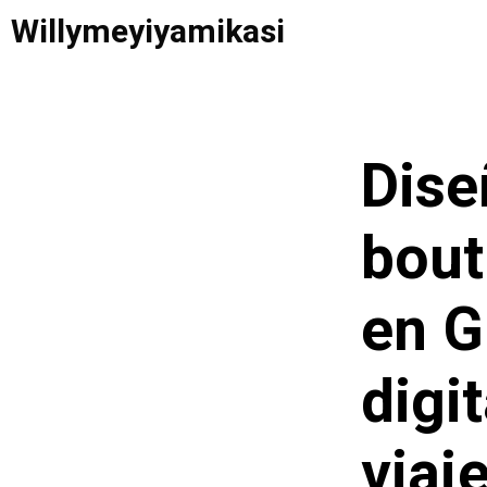
Saltar
Willymeyiyamikasi
al
contenido
Dise
bout
en G
digi
viaj