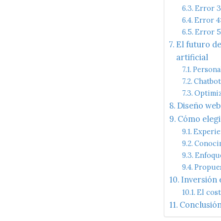
Error 3
Error 4
Error 5
El futuro de
artificial
Persona
Chatbot
Optimiz
Diseño web 
Cómo elegi
Experien
Conocim
Enfoque
Propues
Inversión 
El cost
Conclusión