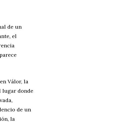
al de un
nte, el
rencia
 parece
en Válor, la
el lugar donde
vada,
lencio de un
ón, la