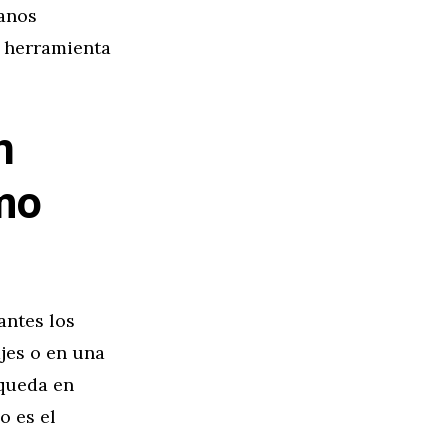
ianos
a herramienta
n
smo
antes los
jes o en una
squeda en
o es el