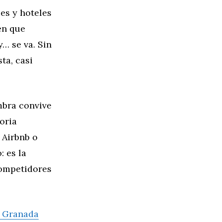
es y hoteles
en que
… se va. Sin
ta, casi
mbra convive
toria
 Airbnb o
: es la
competidores
 Granada