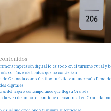
 contenidos
primera impresión digital lo es todo en el turismo rural y 
r más común: webs bonitas que no convierten
a de Granada como destino turístico: un mercado lleno d
es digitales
ias del viajero contemporáneo que llega a Granada
a la web de un hotel boutique o casa rural en Granada pa
ño visual que emocione y transmita autenticidad