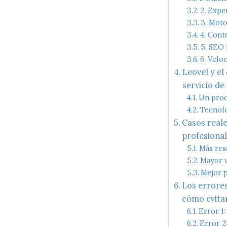
2. Expe
3. Moto
4. Cont
5. SEO 
6. Velo
Leovel y el
servicio de
Un proc
Tecnolo
Casos reale
profesiona
Más res
Mayor v
Mejor p
Los errores
cómo evitar
Error 1
Error 2