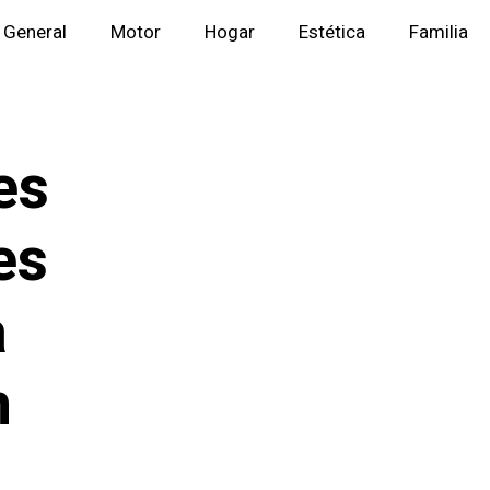
General
Motor
Hogar
Estética
Familia
es
es
a
n