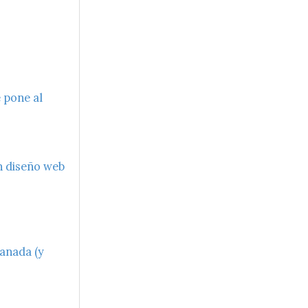
 pone al
n diseño web
ranada (y