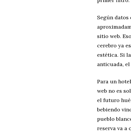
primer filtro.
Según datos 
aproximadame
sitio web. Es
cerebro ya es
estética. Si
anticuada, el
Para un hotel
web no es sol
el futuro hu
bebiendo vin
pueblo blanco
reserva va a 