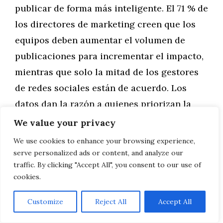
publicar de forma más inteligente. El 71 % de
los directores de marketing creen que los
equipos deben aumentar el volumen de
publicaciones para incrementar el impacto,
mientras que solo la mitad de los gestores
de redes sociales están de acuerdo. Los
datos dan la razón a quienes priorizan la
estrategia sobre el volumen.
We value your privacy
We use cookies to enhance your browsing experience,
Conocer el mejor horario para cada
serve personalized ads or content, and analyze our
plataforma es una ventaja competitiva
traffic. By clicking "Accept All", you consent to our use of
cookies.
real
que no requiere más presupuesto, sino
más criterio. Combina los datos de los
Customize
Reject All
Accept All
grandes estudios con el análisis de tu