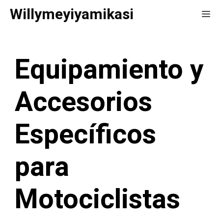
Saltar
Willymeyiyamikasi
Me
al
contenido
Equipamiento y
Accesorios
Específicos
para
Motociclistas