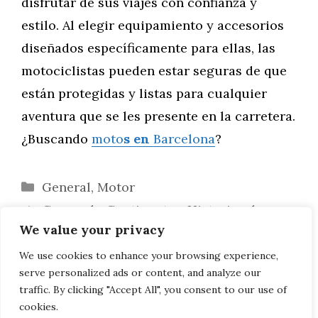
disfrutar de sus viajes con confianza y
estilo. Al elegir equipamiento y accesorios
diseñados específicamente para ellas, las
motociclistas pueden estar seguras de que
están protegidas y listas para cualquier
aventura que se les presente en la carretera.
¿Buscando
moto
s en
Barcelona
?
Categorías
General
,
Motor
Cruzando Continentes: Historias de
We value your privacy
Viajes Épicos en Moto
Desafiando Estereotipos: Mujeres en
We use cookies to enhance your browsing experience,
serve personalized ads or content, and analyze our
Competiciones de Motociclismo
traffic. By clicking "Accept All", you consent to our use of
cookies.