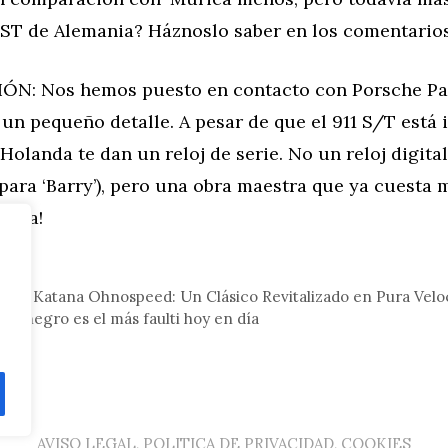
 ST de Alemania? Háznoslo saber en los comentarios
N: Nos hemos puesto en contacto con Porsche Paí
 un pequeño detalle. A pesar de que el 911 S/T está
Holanda te dan un reloj de serie. No un reloj digita
para ‘Barry’), pero una obra maestra que ya cuesta m
horra!
tor
100S Katana Ohnospeed: Un Clásico Revitalizado en Pura Velo
er negro es el más faulti hoy en día
AVISO LEGAL, POLITICA DE PRIVACIDAD, COOKIES