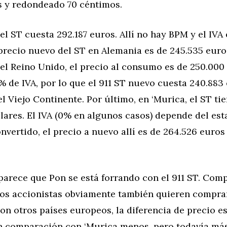
s y redondeado 70 céntimos.
el ST cuesta 292.187 euros. Allí no hay BPM y el IVA 
 precio nuevo del ST en Alemania es de 245.535 euro
el Reino Unido, el precio al consumo es de 250.000 
% de IVA, por lo que el 911 ST nuevo cuesta 240.883
l Viejo Continente. Por último, en ‘Murica, el ST t
lares. El IVA (0% en algunos casos) depende del est
onvertido, el precio a nuevo allí es de 264.526 euros
arece que Pon se está forrando con el 911 ST. Comp
ios accionistas obviamente también quieren compra
n otros países europeos, la diferencia de precio e
En comparación con ‘Murica menos, pero todavía más