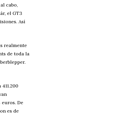
al cabo,
ár, el GT3
siones. Así
 es realmente
ts de toda la
überblepper.
a 411.200
van
4 euros. De
Pon es de