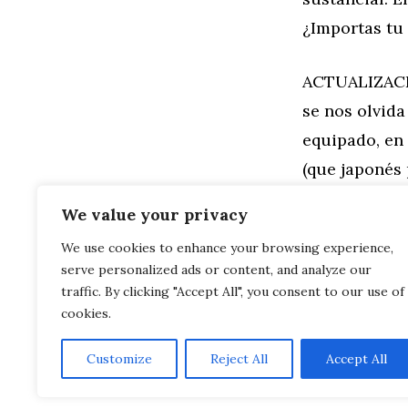
¿Importas tu
ACTUALIZACIÓ
se nos olvida
equipado, en 
(que japonés 
¡Así que ya a
We value your privacy
We use cookies to enhance your browsing experience,
Categorías
General
,
Mo
serve personalized ads or content, and analyze our
Suzuki GSX1
El Range Rov
traffic. By clicking "Accept All", you consent to our use of
cookies.
Customize
Reject All
Accept All