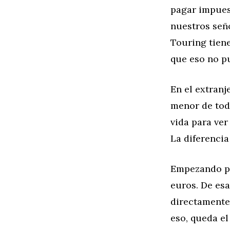
pagar impuest
nuestros seño
Touring tien
que eso no pu
En el extranj
menor de tod
vida para ver
La diferencia 
Empezando por
euros. De es
directamente 
eso, queda el