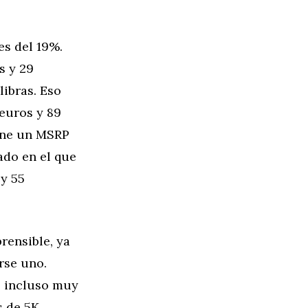
es del 19%.
s y 29
libras. Eso
 euros y 89
iene un MSRP
ado en el que
 y 55
rensible, ya
rse uno.
s incluso muy
 de 5K.