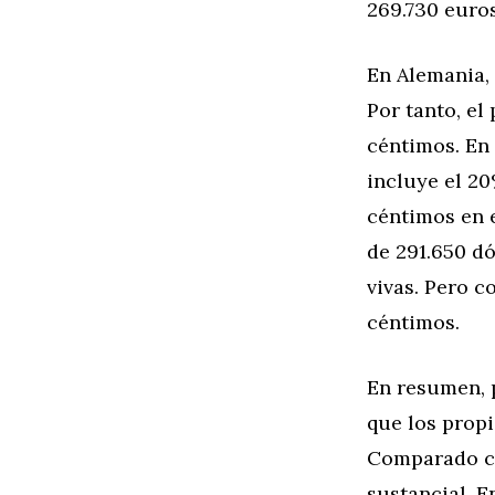
269.730 euro
En Alemania, 
Por tanto, el
céntimos. En 
incluye el 20
céntimos en e
de 291.650 dó
vivas. Pero c
céntimos.
En resumen, p
que los prop
Comparado co
sustancial. 