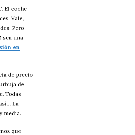
. El coche
ces. Vale,
des. Pero
3 sea una
sión en
cia de precio
burbuja de
e. Todas
así… La
y media.
emos que