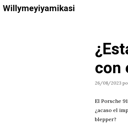
Saltar
Willymeyiyamikasi
al
contenido
¿Est
con 
26/08/2023
p
El Porsche 9
¿acaso el imp
blepper?