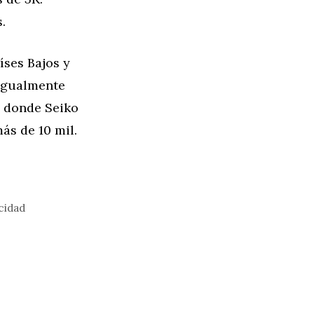
.
ses Bajos y
 igualmente
l donde Seiko
ás de 10 mil.
cidad