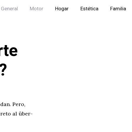
General
Motor
Hogar
Estética
Familia
rte
?
dan. Pero,
reto al über-