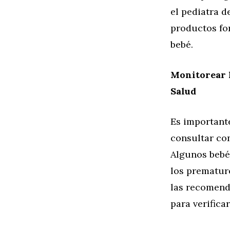
el pediatra 
productos for
bebé.
Monitorear l
Salud
Es importante
consultar con
Algunos bebé
los prematur
las recomenda
para verificar