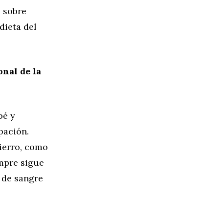
s sobre
dieta del
nal de la
bé y
pación.
ierro, como
empre sigue
 de sangre