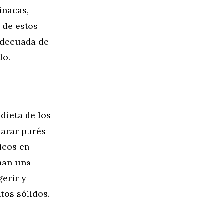
inacas,
d de estos
 adecuada de
lo.
dieta de los
parar purés
icos en
onan una
gerir y
os sólidos.