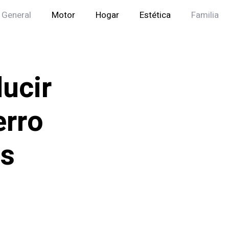
General
Motor
Hogar
Estética
Familia
ducir
erro
és