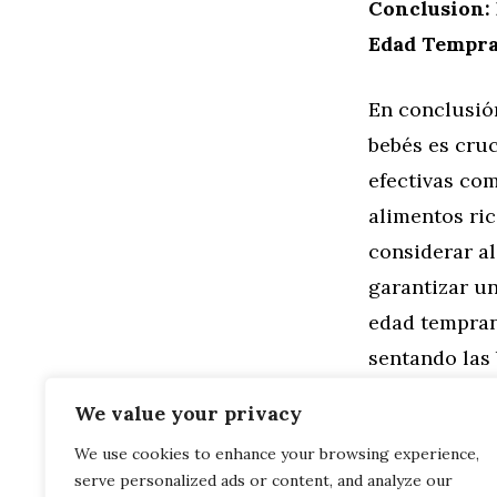
Conclusion:
Edad Tempr
En conclusión
bebés es cruc
efectivas com
alimentos ric
considerar al
garantizar u
edad temprana
sentando las 
mundo de los
We value your privacy
We use cookies to enhance your browsing experience,
Categorías
Familia
,
Gen
serve personalized ads or content, and analyze our
Recetas Salu