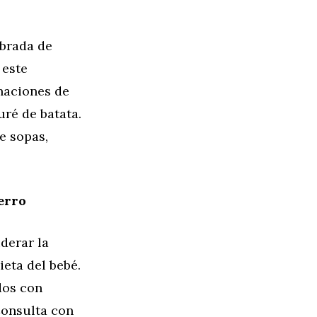
ibrada de
 este
naciones de
ré de batata.
e sopas,
erro
derar la
ieta del bebé.
dos con
Consulta con