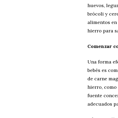
huevos, legum
brócoli y cer
alimentos en 
hierro para s
Comenzar co
Una forma efe
bebés es com
de carne magr
hierro, como
fuente concen
adecuados pa