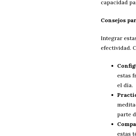
capacidad pa
Consejos par
Integrar esta
efectividad. 
Config
estas f
el día.
Practi
meditac
parte d
Compar
estas t