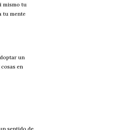
ti mismo tu
a tu mente
adoptar un
 cosas en
 un sentido de