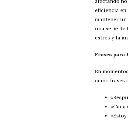
afectando no 
eficiencia en
mantener un 
una serie de 
estrés y la an
Frases para 
En momentos d
mano frases q
«Respi
«Cada s
«Estoy