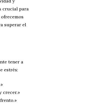
vidad y
s crucial para
e ofrecemos
ra superar el
nte tener a
e estrés:
.»
y crecer.»
frento.»