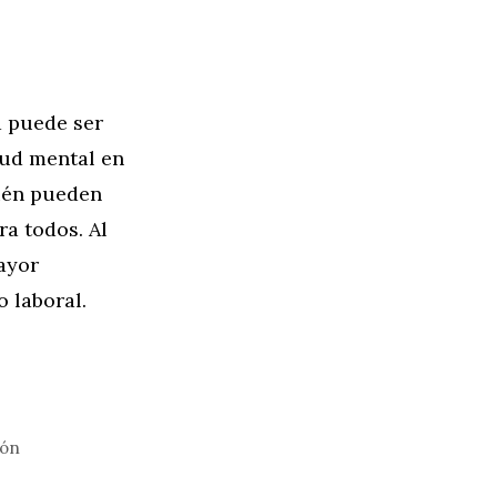
d puede ser
lud mental en
bién pueden
a todos. Al
ayor
 laboral.
ión