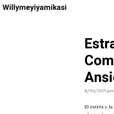
Saltar
Willymeyiyamikasi
al
contenido
Estr
Comb
Ansi
11/03/2025
po
El estrés y l