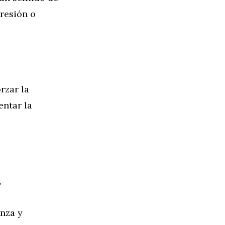
resión o
rzar la
ntar la
»
anza y