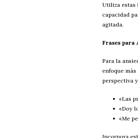
Utiliza estas
capacidad par
agitada.
Frases para 
Para la ansie
enfoque más 
perspectiva y
«Las p
«Doy lo
«Me per
Incorpora est