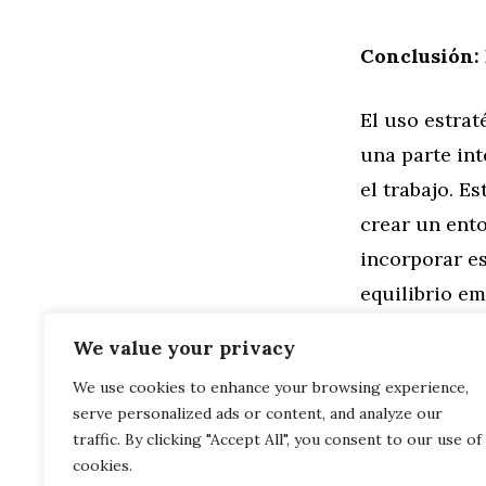
Conclusión:
El uso estrat
una parte in
el trabajo. E
crear un ent
incorporar es
equilibrio em
¿Necesitas 
We value your privacy
We use cookies to enhance your browsing experience,
Categorías
Familia
,
Gen
serve personalized ads or content, and analyze our
Citas Motiva
Fomentando l
traffic. By clicking "Accept All", you consent to our use of
cookies.