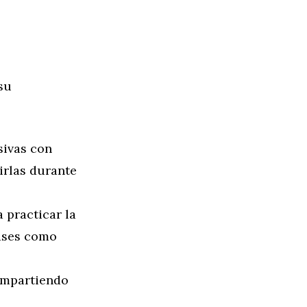
su
sivas con
irlas durante
 practicar la
rases como
ompartiendo