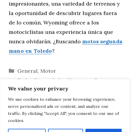
impresionantes, una variedad de terrenos y
la oportunidad de descubrir lugares fuera
de lo común, Wyoming ofrece a los
motociclistas una experiencia única que
nunca olvidarán. ¿Buscando
motos segunda
mano en Toledo
?
Categorías
General
,
Motor
En las Pistas de los Vaqueros: Rutas
We value your privacy
Moteras en el Sur de Wyoming
Motoaventura en Wyoming: De los Picos
We use cookies to enhance your browsing experience,
serve personalized ads or content, and analyze our
a los Cañones
traffic. By clicking "Accept All", you consent to our use of
cookies.