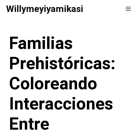
Saltar
Willymeyiyamikasi
Me
al
contenido
Familias
Prehistóricas:
Coloreando
Interacciones
Entre