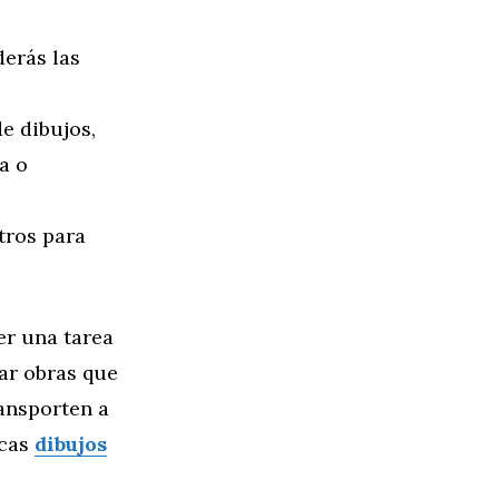
erás las
e dibujos,
a o
tros para
er una tarea
ñar obras que
ansporten a
scas
dibujos