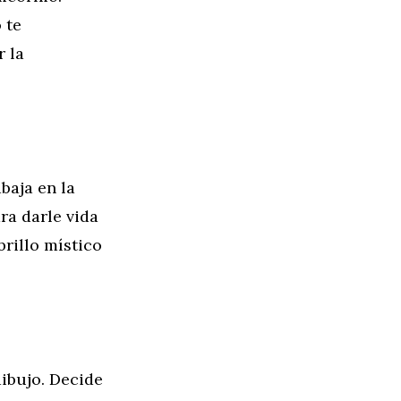
 te
r la
baja en la
ra darle vida
rillo místico
ibujo. Decide