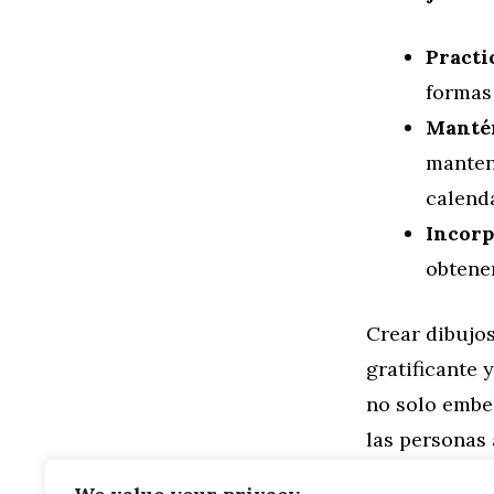
Practi
formas
Mantén
manten
calenda
Incorp
obtener
Crear dibujo
gratificante 
no solo embe
las personas
de unicorni