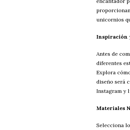
encantador p
proporcionam
unicornios q
Inspiración
Antes de come
diferentes es
Explora cómo 
diseño será c
Instagram y l
Materiales 
Selecciona l