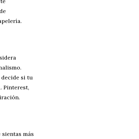
 te
 de
pelería.
sidera
imalismo.
 decide si tu
 Pinterest,
iración.
e sientas más