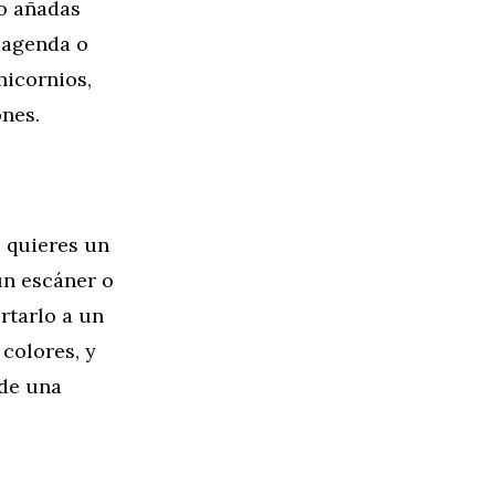
do añadas
 agenda o
nicornios,
nes.
 quieres un
un escáner o
rtarlo a un
 colores, y
 de una