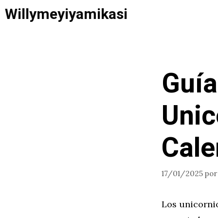
Saltar
Willymeyiyamikasi
al
contenido
Guía
Unic
Cale
17/01/2025
po
Los unicorni