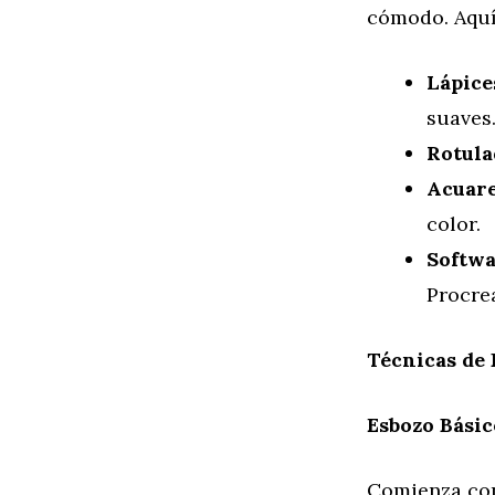
cómodo. Aquí
Lápice
suaves
Rotula
Acuare
color.
Softwa
Procrea
Técnicas de 
Esbozo Básic
Comienza con 