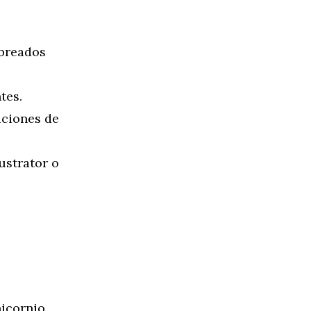
mbreados
tes.
iciones de
ustrator o
icornio.