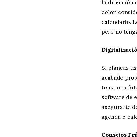
la dirección
color, consi
calendario. L
pero no teng
Digitalizaci
Si planeas u
acabado profe
toma una foto
software de e
asegurarte d
agenda o cal
Consejos Prá