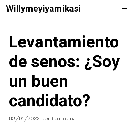
Saltar
Willymeyiyamikasi
Me
al
contenido
Levantamiento
de senos: ¿Soy
un buen
candidato?
03/01/2022
por
Caitriona