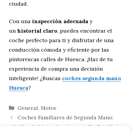
ciudad.
Con una
inspección adecuada
y
un
historial claro
, puedes encontrar el
coche perfecto para ti y disfrutar de una
conducción cómoda y eficiente por las
pintorescas calles de Huesca. ¡Haz de tu
experiencia de compra una decisión
inteligente! ¿Buscas
coches segunda mano
Huesca
?
Categorías
General
,
Motor
Coches Familiares de Segunda Mano:
¿Cuál es la Mejor Opción para Tu Familia?