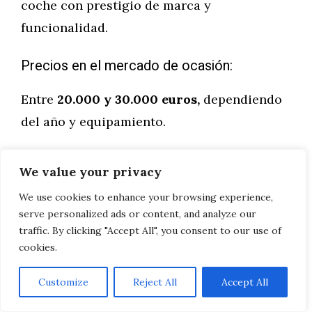
coche con prestigio de marca y
funcionalidad.
Precios en el mercado de ocasión:
Entre
20.000 y 30.000 euros,
dependiendo
del año y equipamiento.
10. Nissan Qashqai
We value your privacy
– Un icono del
We use cookies to enhance your browsing experience,
serve personalized ads or content, and analyze our
segmento
traffic. By clicking "Accept All", you consent to our use of
cookies.
Customize
Reject All
Accept All
Por qué es codiciado: