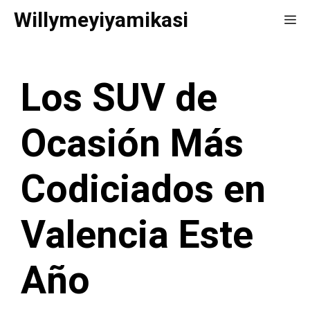
Saltar
Willymeyiyamikasi
Me
al
contenido
Los SUV de
Ocasión Más
Codiciados en
Valencia Este
Año