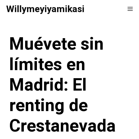
Saltar
Willymeyiyamikasi
Me
al
contenido
Muévete sin
límites en
Madrid: El
renting de
Crestanevada