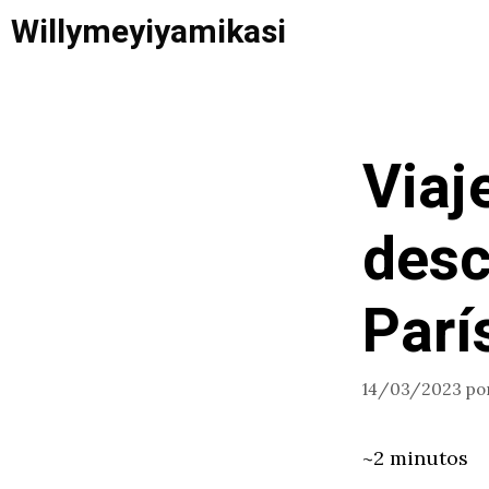
Saltar
Willymeyiyamikasi
al
contenido
Via
desc
Parí
14/03/2023
po
~2 minutos