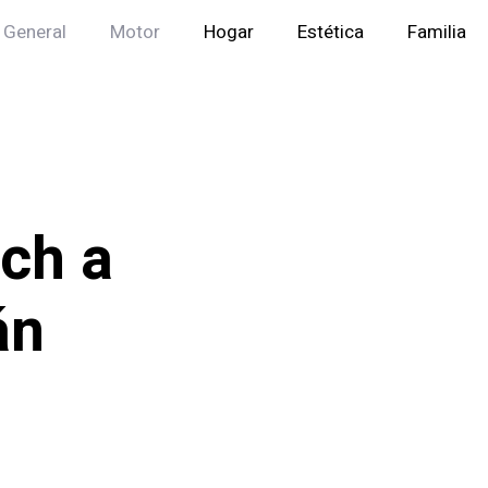
General
Motor
Hogar
Estética
Familia
ch a
án