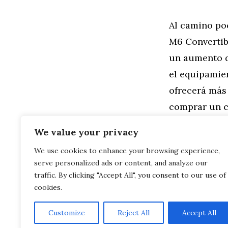
Al camino po
M6 Convertib
un aumento d
el equipamien
ofrecerá más 
comprar un c
tienen los m
We value your privacy
We use cookies to enhance your browsing experience,
Categorías
General
,
Mo
serve personalized ads or content, and analyze our
Skoda Octavi
Rolls-Royce 
traffic. By clicking "Accept All", you consent to our use of
cookies.
Customize
Reject All
Accept All