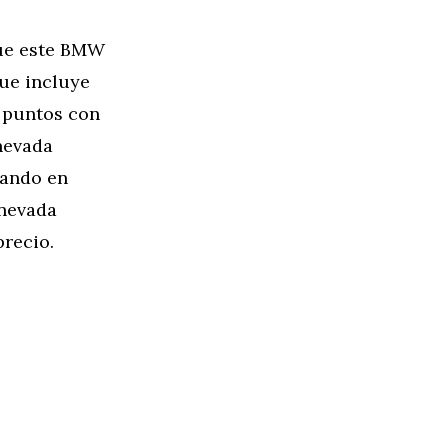
que este BMW
ue incluye
 puntos con
anevada
sando en
anevada
recio.