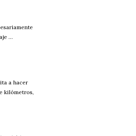
ecesariamente
aje …
ita a hacer
e kilómetros,