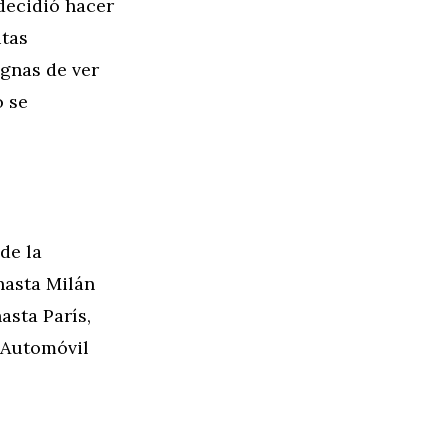
decidió hacer
utas
ignas de ver
o se
de la
hasta Milán
asta París,
 Automóvil