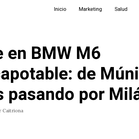
Inicio
Marketing
Salud
je en BMW M6
apotable: de Múni
s pasando por Mil
r
Caitriona