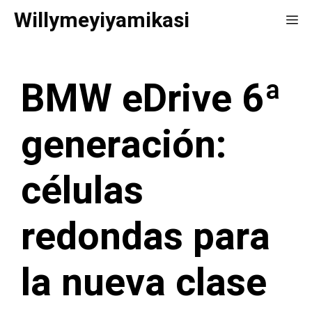
Saltar
Willymeyiyamikasi
Me
al
contenido
BMW eDrive 6ª
generación:
células
redondas para
la nueva clase