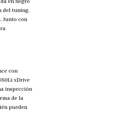
ada en negro
 del tuning,
. Junto con
ura
nce con
760Li xDrive
na inspección
tema de la
bién pueden