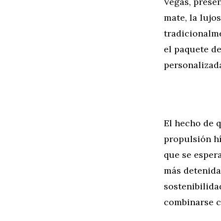
Vegas, prese
mate, la lujo
tradicionalm
el paquete de
personalizad
El hecho de 
propulsión h
que se esper
más detenida:
sostenibilid
combinarse c