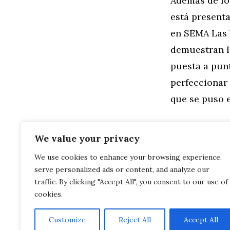
Además de lo
está present
en SEMA Las 
demuestran l
puesta a punt
perfeccionar
que se puso 
We value your privacy
We use cookies to enhance your browsing experience,
Categorías
General
,
Mo
serve personalized ads or content, and analyze our
BMW M550i 2
BMW Alpina 
traffic. By clicking "Accept All", you consent to our use of
cookies.
Customize
Reject All
Accept All