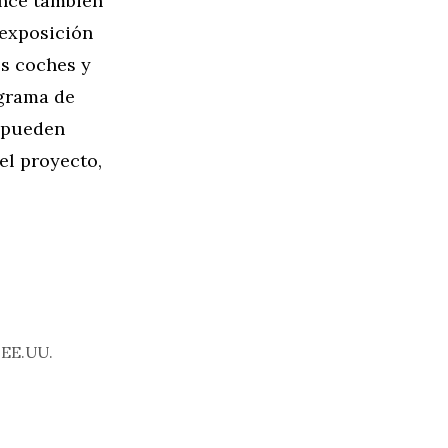
nce también
exposición
s coches y
ograma de
e pueden
el proyecto,
 EE.UU.