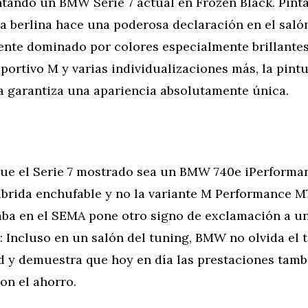
ntando un BMW Serie 7 actual en Frozen Black. Pint
sa berlina hace una poderosa declaración en el salón
ente dominado por colores especialmente brillantes
portivo M y varias individualizaciones más, la pint
a garantiza una apariencia absolutamente única.
que el Serie 7 mostrado sea un BMW 740e iPerforma
íbrida enchufable y no la variante M Performance M
aba en el SEMA pone otro signo de exclamación a u
 Incluso en un salón del tuning, BMW no olvida el 
ad y demuestra que hoy en día las prestaciones tam
on el ahorro.