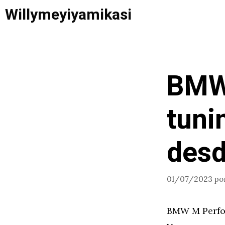
Saltar
Willymeyiyamikasi
al
contenido
BMW
tuni
desd
01/07/2023
po
BMW M Perfor