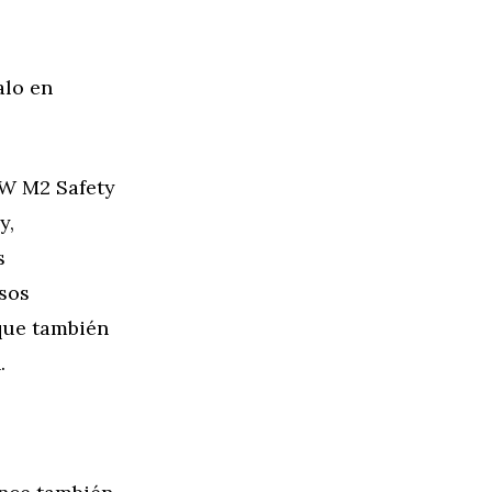
alo en
MW M2 Safety
y,
s
sos
que también
.