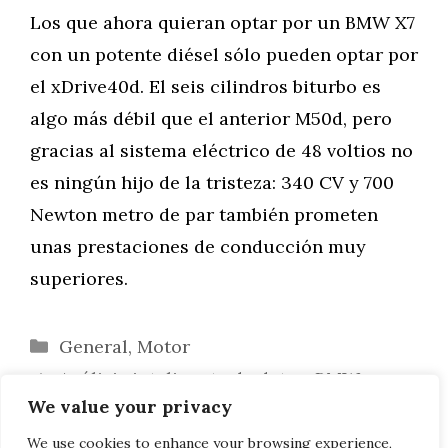
Los que ahora quieran optar por un BMW X7
con un potente diésel sólo pueden optar por
el xDrive40d. El seis cilindros biturbo es
algo más débil que el anterior M50d, pero
gracias al sistema eléctrico de 48 voltios no
es ningún hijo de la tristeza: 340 CV y 700
Newton metro de par también prometen
unas prestaciones de conducción muy
superiores.
Categorías
General
,
Motor
Análisis inteligente de datos: BMW y
We value your privacy
Amazon colaboran
Innovaciones BMW 2021: del Serie 2
We use cookies to enhance your browsing experience,