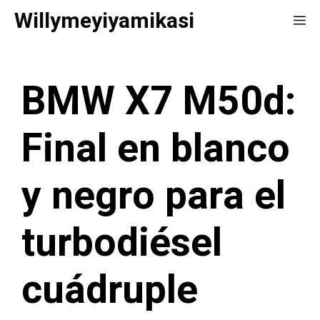
Saltar
Willymeyiyamikasi
Me
al
contenido
BMW X7 M50d:
Final en blanco
y negro para el
turbodiésel
cuádruple