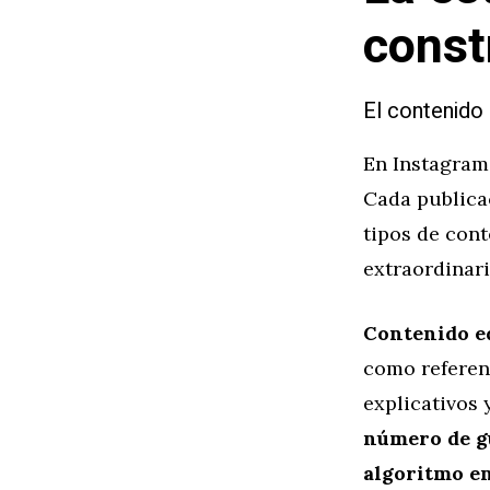
const
El contenid
En Instagram 
Cada publicac
tipos de con
extraordinari
Contenido ed
como referent
explicativos 
número de gu
algoritmo e