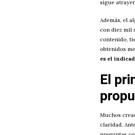
sigue atraye
Además, el a
con diez mil
contenido, ti
obtenidos me
es el indica
El pri
propu
Muchos creado
claridad. Ant
preguntas co