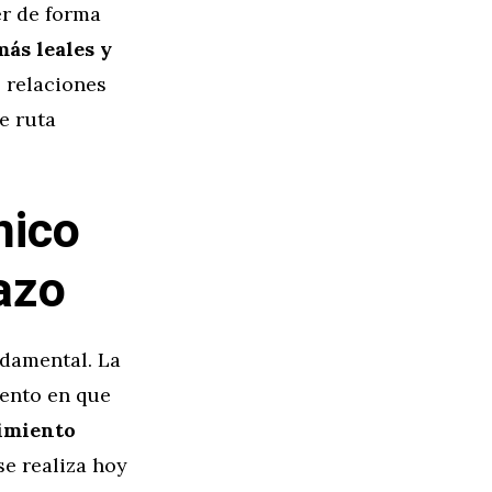
er de forma
ás leales y
 relaciones
e ruta
nico
azo
ndamental. La
mento en que
cimiento
se realiza hoy