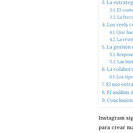
La estrate
El cont
La frec
Los reels 
Qué hac
La reut
La gestión
Respond
Las his
La colabor
Los tip
El uso estr
El análisis
Conclusión:
Instagram si
para crear m