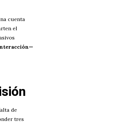
Una cuenta
rten el
asivos
interacción—
isión
alta de
onder tres