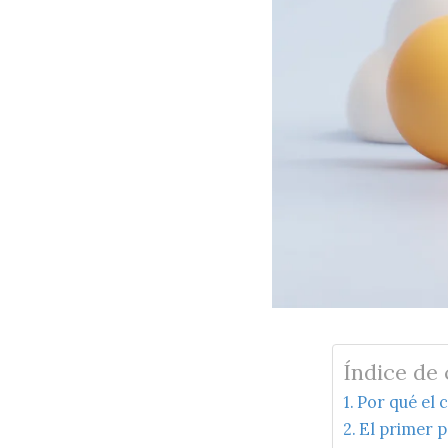
Índice de
Por qué el 
El primer p