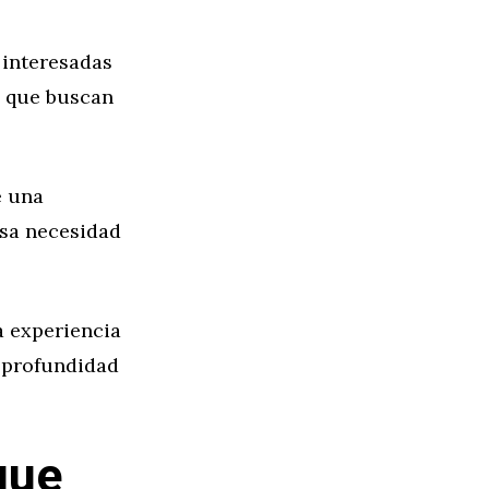
 interesadas
s que buscan
e una
esa necesidad
a experiencia
a profundidad
que