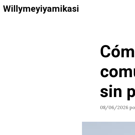
Saltar
Willymeyiyamikasi
al
contenido
Cómo
comu
sin 
08/06/2026
p