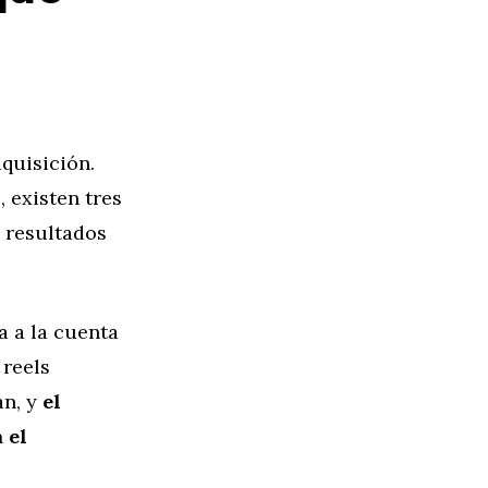
dquisición.
 existen tres
 resultados
a a la cuenta
 reels
an, y
el
 el