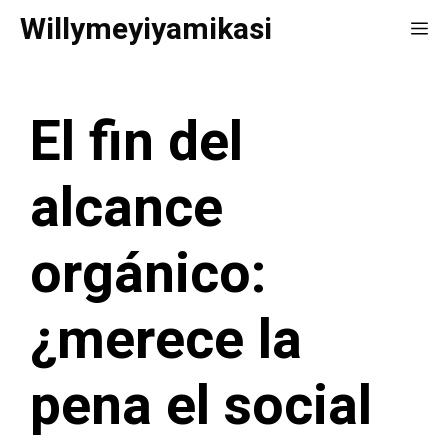
Saltar
Willymeyiyamikasi
Me
al
contenido
El fin del
alcance
orgánico:
¿merece la
pena el social