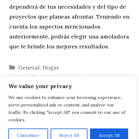
dependerá de tus necesidades y del tipo de
proyectos que planeas afrontar. Teniendo en
cuenta los aspectos mencionados
anteriormente, podrás elegir una amoladora
que te brinde los mejores resultados.
Categorías
General
,
Hogar
Instalación de Aerotermia en una
We value your privacy
Vivienda Unifamiliar
Cómo Fabricar una Escalera de Madera
We use cookies to enhance your browsing experience,
serve personalized ads or content, and analyze our
Tipo Tijera Fácilmente
traffic. By clicking "Accept All", you consent to our use of
cookies.
Customize
Reject All
Accept All
AVISO LEGAL, POLITICA DE PRIVACIDAD, COOKIES