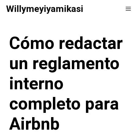
Saltar
Willymeyiyamikasi
Me
al
contenido
Cómo redactar
un reglamento
interno
completo para
Airbnb