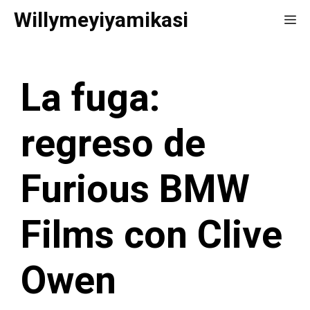
Saltar
Willymeyiyamikasi
Me
al
contenido
La fuga:
regreso de
Furious BMW
Films con Clive
Owen