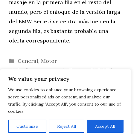
masaje en la primera fila en el resto del
mundo, pero el enfoque de la versión larga
del BMW Serie 5 se centra más bien en la
segunda fila, es bastante probable una
oferta correspondiente.
Categorías
General
,
Motor
La fuga: regreso de Furious BMW Films
We value your privacy
con Clive Owen
BMW M140i en el informe de conducción:
We use cookies to enhance your browsing experience,
serve personalized ads or content, and analyze our
De gira de despedida con 340 CV
traffic. By clicking "Accept All", you consent to our use of
cookies.
Customize
Reject All
Accept All
AVISO LEGAL, POLITICA DE PRIVACIDAD, COOKIES