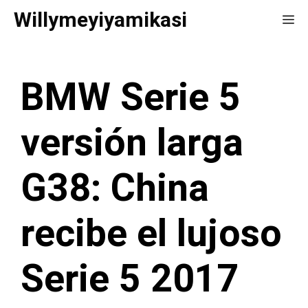
Saltar
Willymeyiyamikasi
Me
al
contenido
BMW Serie 5
versión larga
G38: China
recibe el lujoso
Serie 5 2017