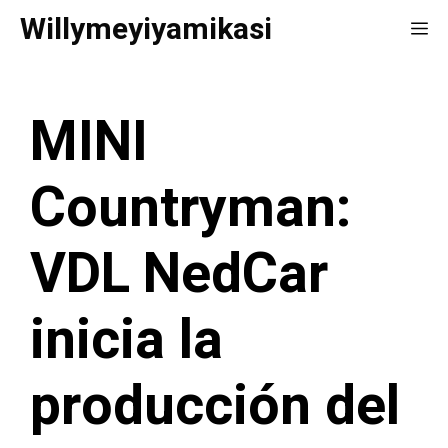
Saltar
Willymeyiyamikasi
Me
al
contenido
MINI
Countryman:
VDL NedCar
inicia la
producción del