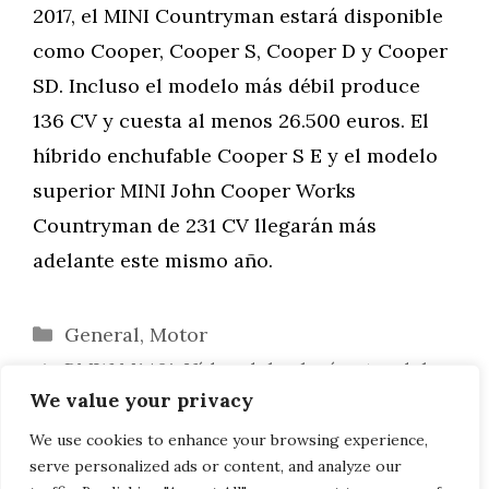
2017, el MINI Countryman estará disponible
como Cooper, Cooper S, Cooper D y Cooper
SD. Incluso el modelo más débil produce
136 CV y cuesta al menos 26.500 euros. El
híbrido enchufable Cooper S E y el modelo
superior MINI John Cooper Works
Countryman de 231 CV llegarán más
adelante este mismo año.
Categorías
General
,
Motor
BMW M140i: Vídeo del velocímetro del
We value your privacy
Serie 1 M Performance con 340 CV
Ventas en Alemania: octubre negativo
We use cookies to enhance your browsing experience,
serve personalized ads or content, and analyze our
para BMW, Mercedes & Co.