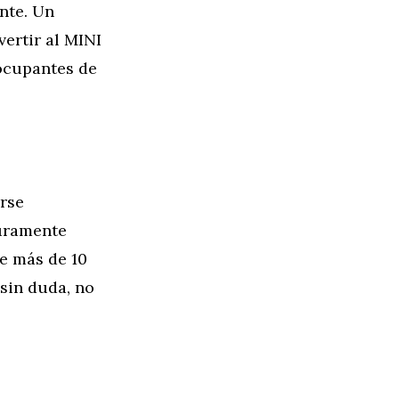
ante. Un
ertir al MINI
 ocupantes de
arse
puramente
te más de 10
sin duda, no