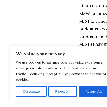
El MINI Coope
BMW, se lanza
MINI E, cono
podemos acos
supuesto, el
MINI si hay 
We value your privacy
Categorías
General
,
Mo
We use cookies to enhance your browsing experience,
Conducción 
serve personalized ads or content, and analyze our
Comparación 
Audi Q2
traffic. By clicking "Accept All", you consent to our use of
cookies.
Customize
Reject All
Accept All