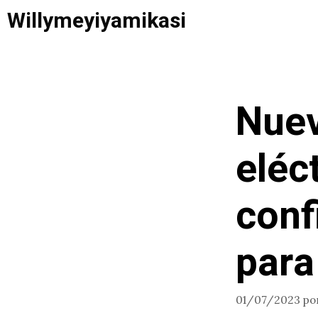
Saltar
Willymeyiyamikasi
al
contenido
Nuev
eléc
conf
para
01/07/2023
po