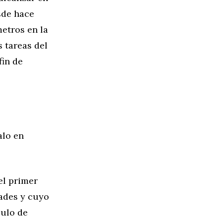
sde hace
etros en la
s tareas del
fin de
alo en
el primer
ades y cuyo
culo de