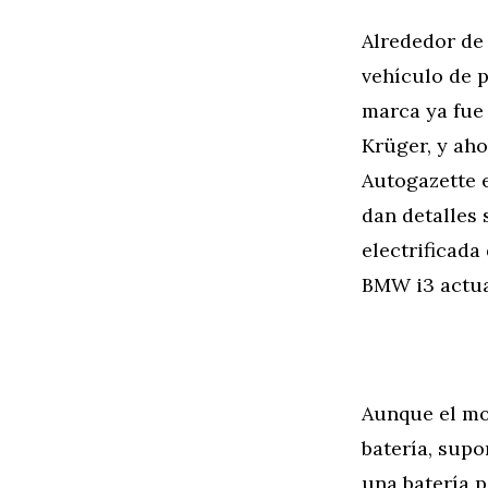
Alrededor de
vehículo de p
marca ya fue
Krüger, y aho
Autogazette 
dan detalles 
electrificad
BMW i3 actua
Aunque el mo
batería, sup
una batería p