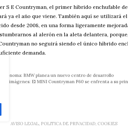
r S E Countryman, el primer híbrido enchufable de l
rá ya el año que viene. También aquí se utilizará el
cido desde 2008, en una forma ligeramente mejorad
tumbrarnos al alerón en la aleta delantera, porque
 Countryman no seguirá siendo el único híbrido enc
suficiente demanda.
tor
autónoma: BMW planea un nuevo centro de desarrollo
de imágenes: El MINI Countryman F60 se enfrenta a su princi
AVISO LEGAL, POLITICA DE PRIVACIDAD, COOKIES