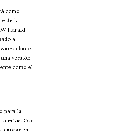
ará como
ie de la
MW, Harald
mado a
chwarzenbauer
 una versión
iente como el
o para la
 puertas. Con
 alcanzar en