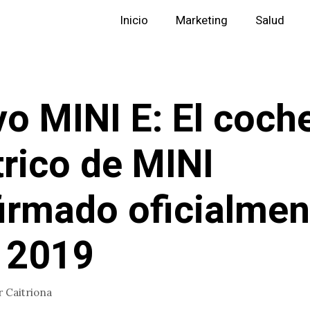
Inicio
Marketing
Salud
o MINI E: El coch
trico de MINI
irmado oficialmen
 2019
r
Caitriona