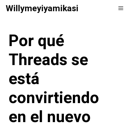
Saltar
Willymeyiyamikasi
Me
al
contenido
Por qué
Threads se
está
convirtiendo
en el nuevo