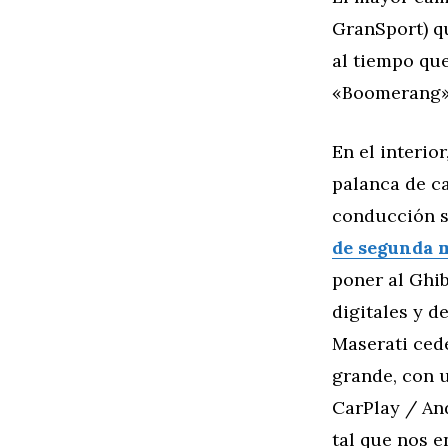
GranSport) q
al tiempo qu
«Boomerang»
En el interio
palanca de ca
conducción s
de segunda 
poner al Ghib
digitales y d
Maserati cede
grande, con u
CarPlay / And
tal que nos 