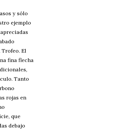
asos y sólo
stro ejemplo
n apreciadas
cabado
 Trofeo. El
na fina flecha
dicionales,
áculo. Tanto
arbono
as rojas en
no
cie, que
das debajo