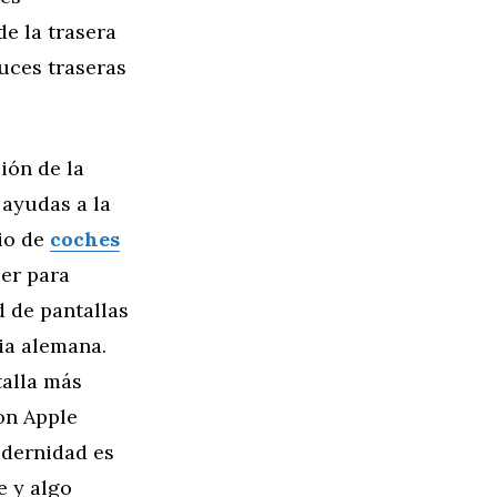
e la trasera
uces traseras
ión de la
 ayudas a la
io de
coches
er para
d de pantallas
ia alemana.
talla más
on Apple
odernidad es
e y algo