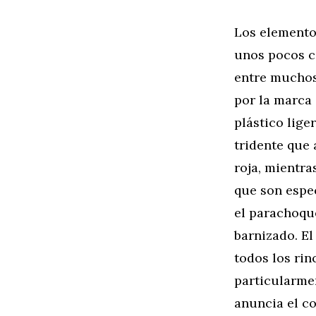
Los elementos
unos pocos c
entre muchos 
por la marca 
plástico lige
tridente que 
roja, mientra
que son espec
el parachoqu
barnizado. El
todos los ri
particularme
anuncia el co