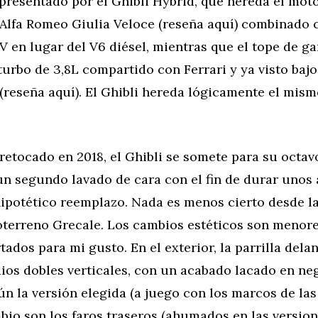
presentado por el Ghibli Hybrid, que hereda el mot
 Alfa Romeo Giulia Veloce (reseña aquí) combinado 
V en lugar del V6 diésel, mientras que el tope de g
urbo de 3,8L compartido con Ferrari y ya visto bajo
(reseña aquí). El Ghibli hereda lógicamente el mis
etocado en 2018, el Ghibli se somete para su octav
un segundo lavado de cara con el fin de durar unos
ipotético reemplazo. Nada es menos cierto desde la
terreno Grecale. Los cambios estéticos son menor
tados para mi gusto. En el exterior, la parrilla dela
ios dobles verticales, con un acabado lacado en ne
 la versión elegida (a juego con los marcos de las 
bio son los faros traseros (ahumados en las versio