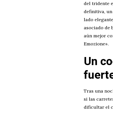
del tridente 
definitiva, u
lado elegante
asociado de 
aún mejor co
Emozione».
Un co
fuert
Tras una noch
si las carret
dificultar el