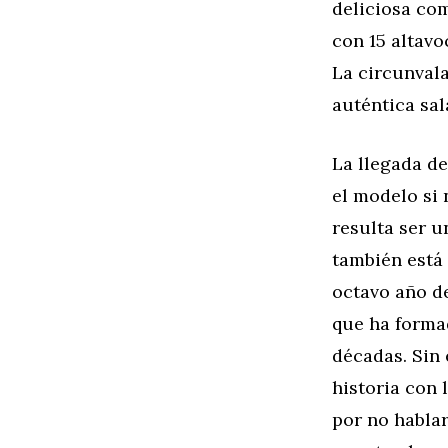
deliciosa co
con 15 altav
La circunval
auténtica sa
La llegada de
el modelo si 
resulta ser u
también está 
octavo año de
que ha forma
décadas. Sin
historia con
por no hablar