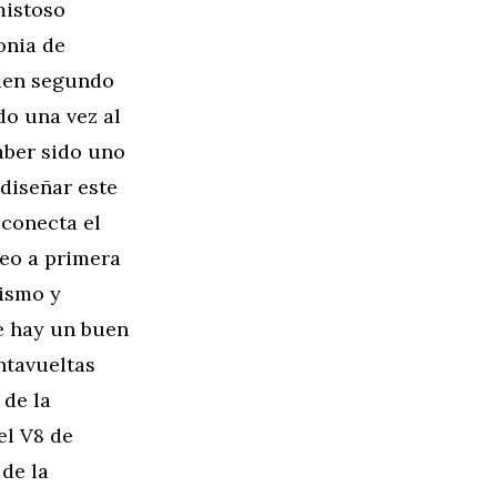
mistoso
onia de
buen segundo
o una vez al
haber sido uno
 diseñar este
 conecta el
feo a primera
sismo y
e hay un buen
ntavueltas
 de la
el V8 de
de la