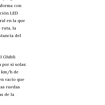
onforma con
ación LED
ral en la que
ruta, la
stancia del
l Ghibli
 por sí solas:
6 km/h de
en vacío que
las ruedas
as de la