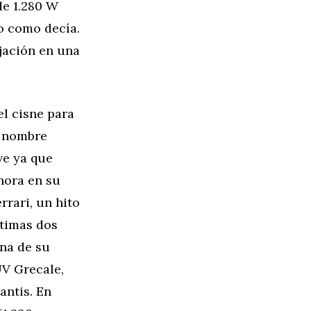
de 1.280 W
o como decía.
jación en una
el cisne para
o nombre
ve ya que
hora en su
rrari, un hito
ltimas dos
na de su
UV Grecale,
antis. En