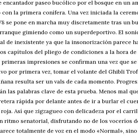
te encantador paseo bucólico por el bosque en un a
con la primera conífera. Una vez iniciada la cerem
 V8 se pone en marcha muy discretamente tras un 
arranque gimiendo como un superdeportivo. El sonid
ual de inexistente ya que la insonorización parece 
os capítulos del pliego de condiciones a la hora de
s primeras impresiones se confirman una vez que se
o por primera vez, tomar el volante del Ghibli Tro
añana resulta ser un vals de cada momento. Progre
án las palabras clave de esta prueba. Menos mal qu
etera rápida por delante antes de ir a burlar el cue
 roja. Así que zigzagueo con delicadeza por el carril
n ritmo senatorial, disfrutando no de los voceríos d
carece totalmente de voz en el modo «Normal», sino 