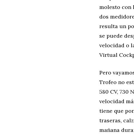
molesto con 
dos medidore
resulta un po
se puede desp
velocidad o l
Virtual Cockp
Pero vayamos 
Trofeo no est
580 CV, 730 
velocidad máx
tiene que pon
traseras, cal
mañana duran