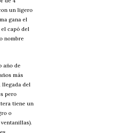
or de 4
con un ligero
ama gana el
 el capó del
mo nombre
o año de
 años más
 llegada del
es pero
ntera tiene un
gro o
ventanillas).
nes