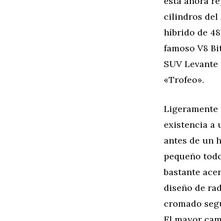
está ahora re
cilindros del
híbrido de 48
famoso V8 Bit
SUV Levante 
«Trofeo».
Ligeramente r
existencia a 
antes de un h
pequeño todo
bastante acer
diseño de rad
cromado según
El mayor cam