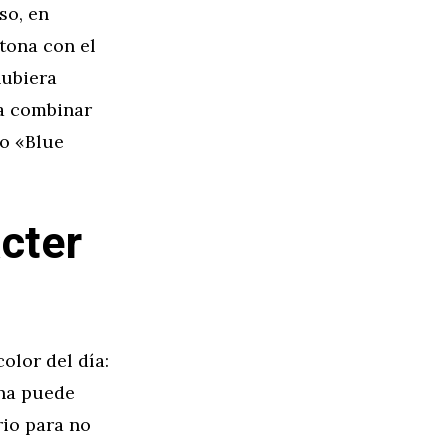
so, en
ntona con el
hubiera
ra combinar
o «Blue
cter
olor del día:
ana puede
rio para no