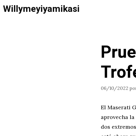
Saltar
Willymeyiyamikasi
al
contenido
Prue
Trof
06/10/2022
po
El Maserati G
aprovecha la 
dos extremos 