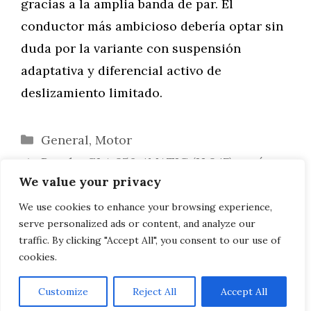
gracias a la amplia banda de par. El
conductor más ambicioso debería optar sin
duda por la variante con suspensión
adaptativa y diferencial activo de
deslizamiento limitado.
Categorías
General
,
Motor
Prueba GLA 250 4MATIC (H 247) – más
We value your privacy
alto, más corto, más suave
Prueba Skoda Octavia 2.0 TDI DSG:
We use cookies to enhance your browsing experience,
serve personalized ads or content, and analyze our
Excesivamente impresionante
traffic. By clicking "Accept All", you consent to our use of
cookies.
Customize
Reject All
Accept All
AVISO LEGAL, POLITICA DE PRIVACIDAD, COOKIES