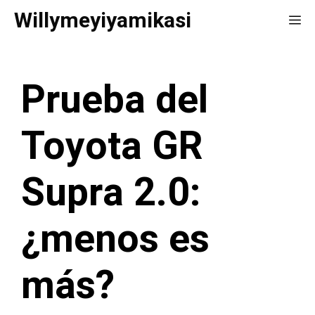
Saltar
Willymeyiyamikasi
Me
al
contenido
Prueba del
Toyota GR
Supra 2.0:
¿menos es
más?