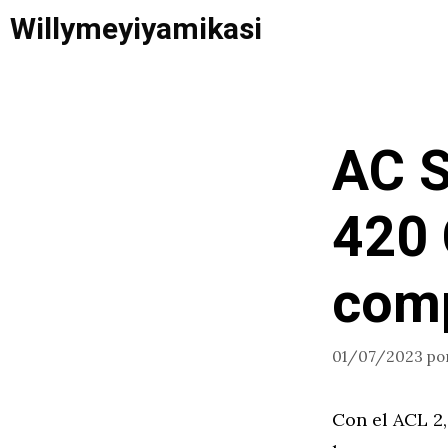
Saltar
Willymeyiyamikasi
al
contenido
AC S
420 
comp
01/07/2023
po
Con el ACL 2,