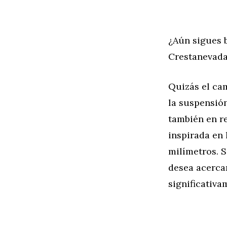
¿Aún sigues 
Crestanevada
Quizás el ca
la suspensión
también en r
inspirada en
milímetros. S
desea acercar
significativa