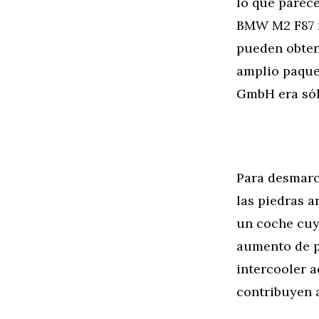
lo que parec
BMW M2 F87 r
pueden obten
amplio paquet
GmbH era sól
Para desmarc
las piedras 
un coche cuyo
aumento de p
intercooler 
contribuyen 