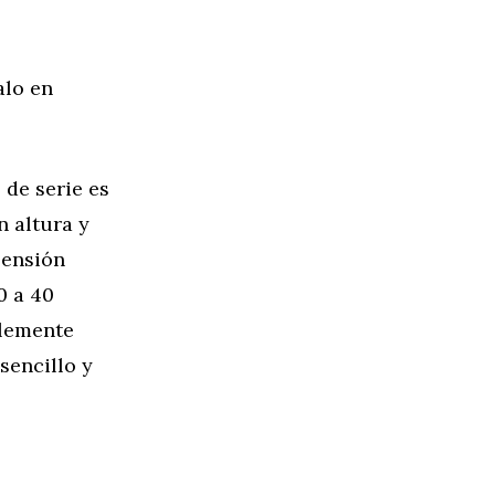
alo en
de serie es
n altura y
pensión
0 a 40
plemente
sencillo y