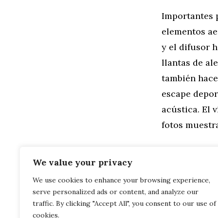
Importantes p
elementos aer
y el difusor 
llantas de al
también hace
escape deport
acústica. El 
fotos muestra
We value your privacy
We use cookies to enhance your browsing experience,
Categorías
General
,
Mo
serve personalized ads or content, and analyze our
BMW Serie 5
Fotos en di
traffic. By clicking "Accept All", you consent to our use of
cookies.