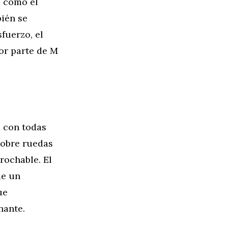
o como el
bién se
fuerzo, el
or parte de M
o con todas
sobre ruedas
rochable. El
de un
ue
nante.