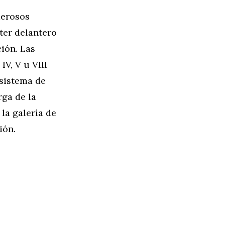
merosos
ter delantero
ción. Las
IV, V u VIII
 sistema de
rga de la
la galería de
ión.