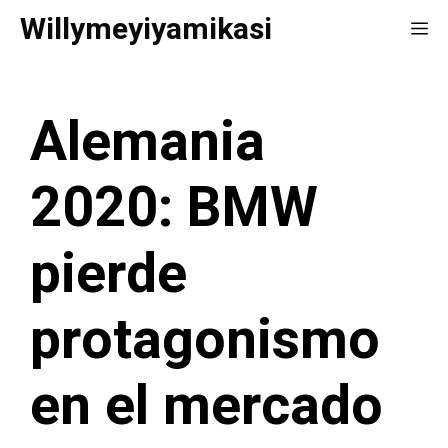
Saltar
Willymeyiyamikasi
Me
al
contenido
Alemania
2020: BMW
pierde
protagonismo
en el mercado