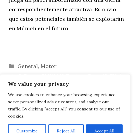
correspondientemente atractiva. Es obvio
que estos potenciales también se explotarán
en Múnich en el futuro.
Categorías
General
,
Motor
G-Power BMW M2 Tuning: Con 410 CV de
We value your privacy
0 a 200 en 14,5 s
BMW M4 DTM Champion Edition 2016:
We use cookies to enhance your browsing experience,
serve personalized ads or content, and analyze our
Selección de clientes extremos
traffic. By clicking "Accept All", you consent to our use of
cookies.
Customize
Reject All
Accept All