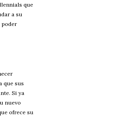
llennials que
udar a su
a poder
necer
a que sus
te. Si ya
su nuevo
que ofrece su