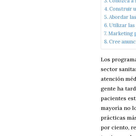
Conozca a s
Construir u
Abordar la
Utilizar las
Marketing 
Cree anunc
Los programa
sector sanita
atención méd
gente ha tard
pacientes est
mayoría no lo
prácticas más
por ciento, 