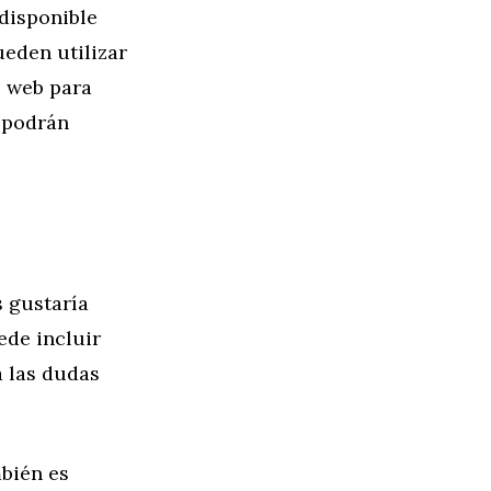
 disponible
eden utilizar
o web para
y podrán
 gustaría
ede incluir
a las dudas
mbién es