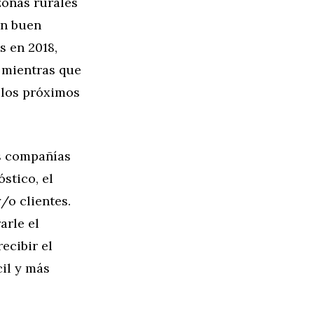
zonas rurales
un buen
s en 2018,
 mientras que
 los próximos
as compañías
stico, el
/o clientes.
arle el
ecibir el
cil y más