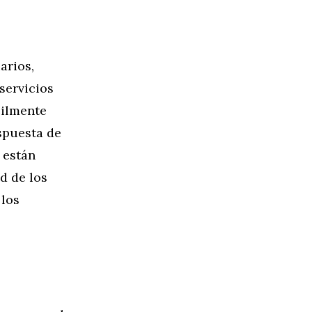
arios,
 servicios
cilmente
spuesta de
 están
d de los
 los