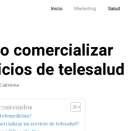
Inicio
Marketing
Salud
 comercializar
icios de telesalud
Caitriona
 contenidos
 telemedicina?
cializar un servicio de telesalud?