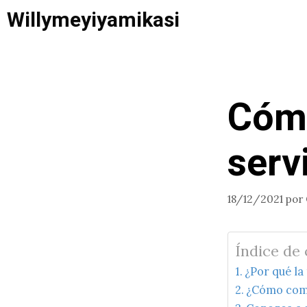
Saltar
Willymeyiyamikasi
al
contenido
Cómo
serv
18/12/2021
por
Índice de
¿Por qué la
¿Cómo comer