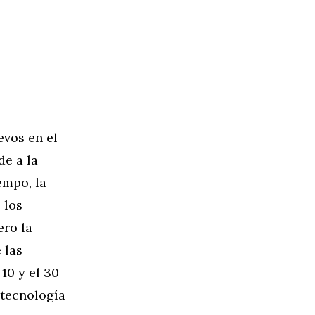
evos en el
de a la
empo, la
 los
ero la
 las
10 y el 30
 tecnología