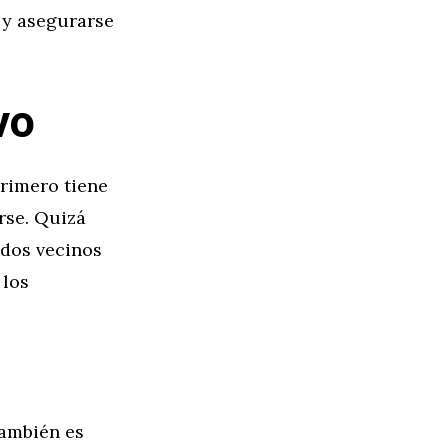
 y asegurarse
vo
primero tiene
rse. Quizá
ados vecinos
 los
también es