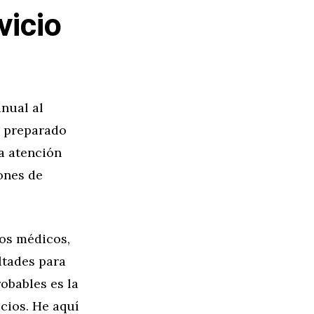
vicio
anual al
r preparado
a atención
lones de
Los médicos,
ltades para
obables es la
cios. He aquí