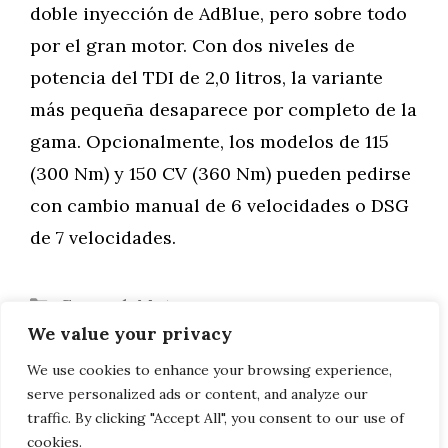
doble inyección de AdBlue, pero sobre todo
por el gran motor. Con dos niveles de
potencia del TDI de 2,0 litros, la variante
más pequeña desaparece por completo de la
gama. Opcionalmente, los modelos de 115
(300 Nm) y 150 CV (360 Nm) pueden pedirse
con cambio manual de 6 velocidades o DSG
de 7 velocidades.
Categorías
General
,
Motor
We value your privacy
GLA o GLB: la prueba de comparación
Modelos 718 GTS 4.0: emociones Porsche
We use cookies to enhance your browsing experience,
serve personalized ads or content, and analyze our
desde 81.926 euros
traffic. By clicking "Accept All", you consent to our use of
cookies.