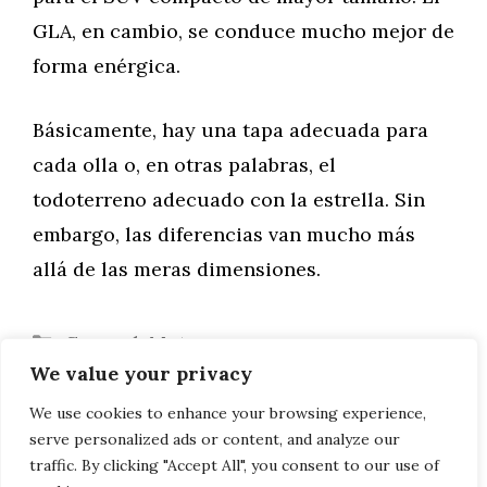
GLA, en cambio, se conduce mucho mejor de
forma enérgica.
Básicamente, hay una tapa adecuada para
cada olla o, en otras palabras, el
todoterreno adecuado con la estrella. Sin
embargo, las diferencias van mucho más
allá de las meras dimensiones.
Categorías
General
,
Motor
We value your privacy
Prueba del EQC 400 4MATIC: el coche
eléctrico para los conductores de Mercedes
We use cookies to enhance your browsing experience,
serve personalized ads or content, and analyze our
El nuevo Seat León: lo que nos espera
traffic. By clicking "Accept All", you consent to our use of