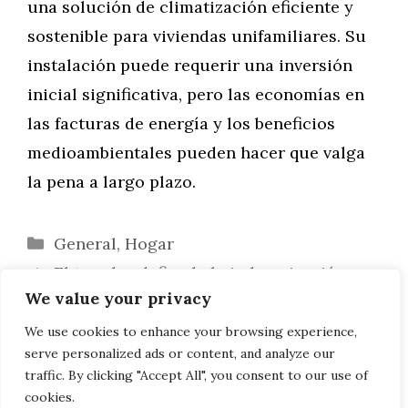
una solución de climatización eficiente y
sostenible para viviendas unifamiliares. Su
instalación puede requerir una inversión
inicial significativa, pero las economías en
las facturas de energía y los beneficios
medioambientales pueden hacer que valga
la pena a largo plazo.
Categorías
General
,
Hogar
El tasador defiende la indemnización por
We value your privacy
depreciación
Cómo Elegir una Amoladora: Aspectos a
We use cookies to enhance your browsing experience,
serve personalized ads or content, and analyze our
Tener en Cuenta
traffic. By clicking "Accept All", you consent to our use of
cookies.