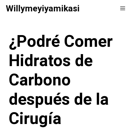
Saltar
Willymeyiyamikasi
Me
al
contenido
¿Podré Comer
Hidratos de
Carbono
después de la
Cirugía