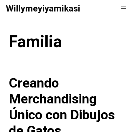
Saltar
Willymeyiyamikasi
Me
al
contenido
Familia
Creando
Merchandising
Único con Dibujos
de Gatos