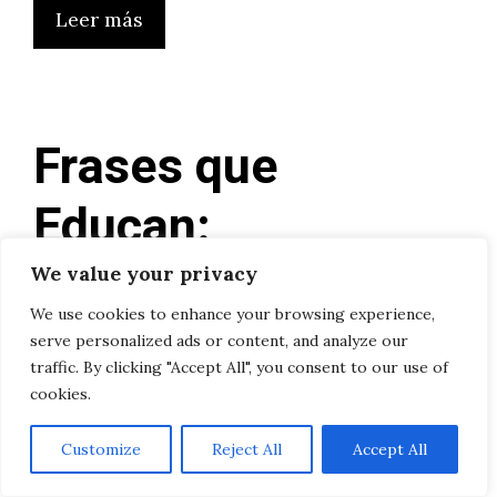
Leer más
Frases que
Educan:
Enseñando
We value your privacy
We use cookies to enhance your browsing experience,
Responsabilidad a
serve personalized ads or content, and analyze our
traffic. By clicking "Accept All", you consent to our use of
través de las
cookies.
Palabras
Customize
Reject All
Accept All